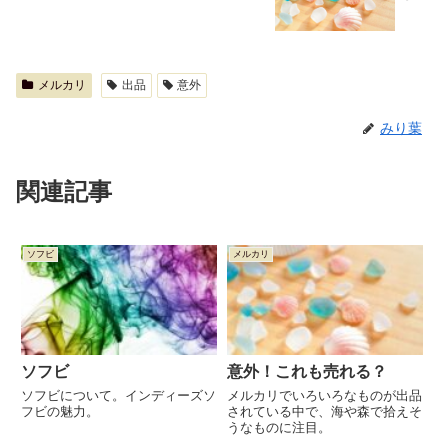
メルカリ
出品
意外
みり葉
関連記事
ソフビ
メルカリ
ソフビ
意外！これも売れる？
ソフビについて。インディーズソ
メルカリでいろいろなものが出品
フビの魅力。
されている中で、海や森で拾えそ
うなものに注目。