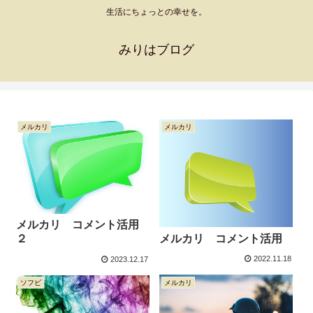
生活にちょっとの幸せを。
みりはブログ
メルカリ
メルカリ
メルカリ コメント活用
メルカリ コメント活用
２
2022.11.18
2023.12.17
メルカリ
ソフビ