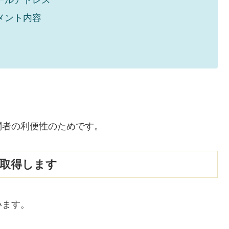
メント内容
問者の利便性のためです。
を取得します
います。